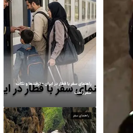
راهنمای سفر با قطار در ایران + ترفندها و نکات
سفر راحت
راهنمای سفر