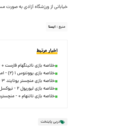
خیابانی از ورزشگاه آزادی به صورت 
منبع :
ایسنا
اخبار مرتبط
خلاصه بازی ناتینگهام فارست ۰ - آرسنال ۰ + ویدئو
خلاصه بازی یوونتوس ۱ (۲) - امپولی ۱ (۴) + ویدئو
خلاصه بازی منچستر یونایتد ۳ - ایپسویچ ۲ + ویدئو
خلاصه بازی لیورپول ۲ - نیوکسل ۰ + ویدئو
خلاصه بازی تاتنهام ۰ - منچسترسیتی ۱ + ویدئو
دربی پایتخت