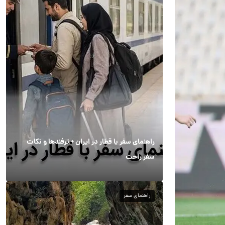
راهنمای سفر با قطار در ایران + ترفندها و نکات
سفر راحت
راهنمای سفر