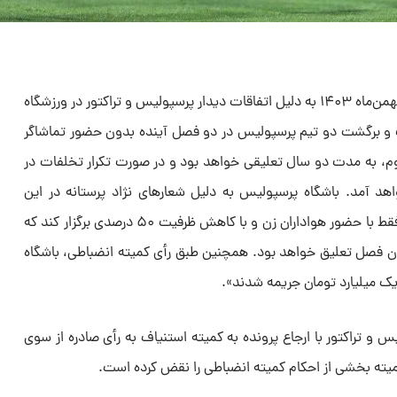
کمیته انضباطی فدراسیون فوتبال ۲۱ بهمن‌ماه ۱۴۰۳ به دلیل اتفاقات دیدار پرسپولیس و تراکتور در ورزشگاه
فت و برگشت دو تیم پرسپولیس در دو فصل آینده بدون حضور تماشاگر
وم، به مدت دو سال تعلیقی خواهد بود و در صورت تکرار تخلفات در
اهد آمد. باشگاه پرسپولیس به دلیل شعارهای نژاد پرستانه در این
مسابقه، باید دو دیدار خانگی خود را فقط با حضور هواداران زن و با کاهش ظرفیت ۵۰ درصدی برگزار کند که
ان فصل تعلیق خواهد بود. همچنین طبق رأی کمیته انضباطی، باشگاه
س و تراکتور با ارجاع پرونده به کمیته استنیاف به رأی صادره از سوی
میته بخشی از احکام کمیته انضباطی را نقض کرده است.