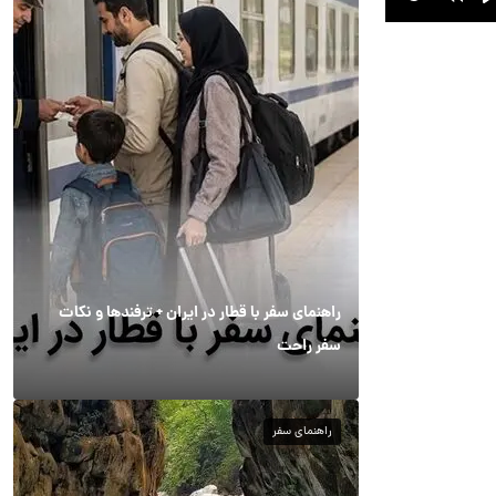
راهنمای سفر با قطار در ایران + ترفندها و نکات
سفر راحت
راهنمای سفر