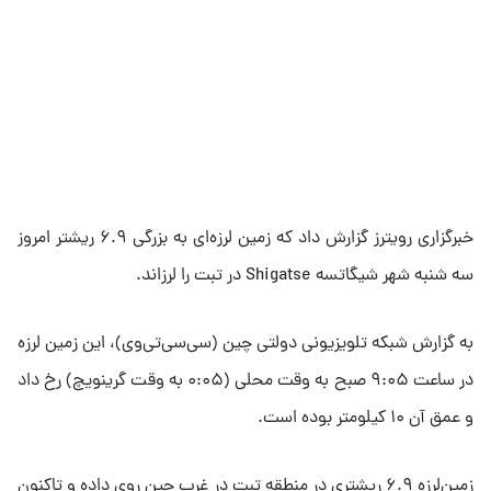
خبرگزاری رویترز گزارش داد که زمین لرزه‌ای به بزرگی ۶.۹ ریشتر امروز
سه شنبه شهر شیگاتسه Shigatse در تبت را لرزاند.
به گزارش شبکه تلویزیونی دولتی چین (سی‌سی‌تی‌وی)، این زمین لرزه
در ساعت ۹:۰۵ صبح به وقت محلی (۰:۰۵ به وقت گرینویچ) رخ داد
و عمق آن ۱۰ کیلومتر بوده است.
زمین‌لرزه ۶.۹ ریشتری در منطقه تبت در غرب چین روی داده و تاکنون