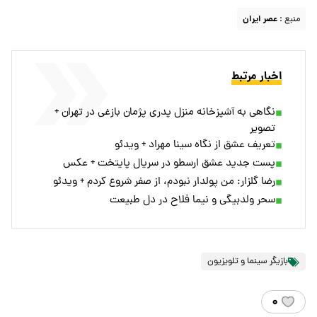
منبع :
عصر ایران
اخبار مرتبط
نگاهی به آشپزخانه منزل پدری پژمان بازغی در تهران +
تصویر
تعریف عشق از نگاه سینا مهراد + ویدئو
پست جدید عشق ارسطو در سریال پایتخت + عکس
رضا گلزار: من پولدار نبودم، از صفر شروع کردم + ویدئو
سحر ولدبیگی و نیما فلاح در دل طبیعت
بازیگر سینما و تلویزیون
۰