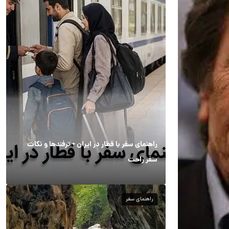
راهنمای سفر با قطار در ایران + ترفندها و نکات
سفر راحت
راهنمای سفر