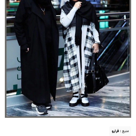
منبع :
فرارو