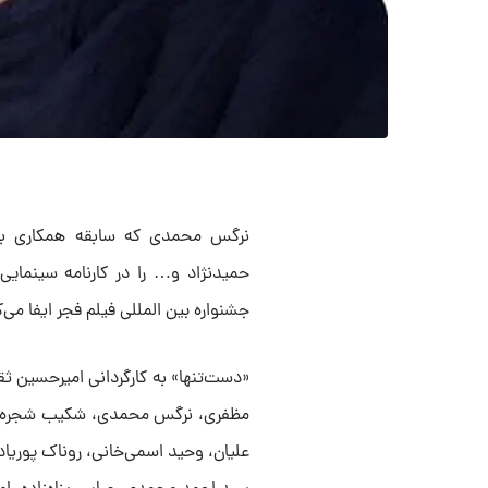
نرگس محمدی که سابقه همکاری با با
حمیدنژاد و… را در کارنامه سینمای
جشنواره بین المللی فیلم فجر ایفا می‌ک
«دست‌تنها» به کارگردانی امیرحسین ث
مظفری، نرگس محمدی، شکیب شجره، علی
علیان، وحید اسمی‌خانی، روناک پوریاد