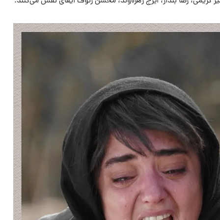
ر کریمی، رضا بندار، ایرج زهره‌وند، محسن رئوف ایفای نقش می‌کنند.