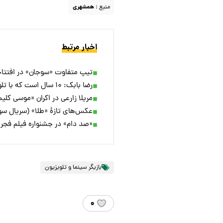
منبع :
همشهری
اخبار مرتبط
تیپ متفاوت «سوجان» در افتتاح
رضا بابک: ۱۰ سال است که با تلویزیون مشکل دارم... + ویدئو
مریلا زارعی در اکران «موسی کلیم‌
عکس‌های تازۀ «طلا» (سریال سوج
«صد دام» در جشنواره فیلم فجر 
بازیگر سینما و تلویزیون
۰