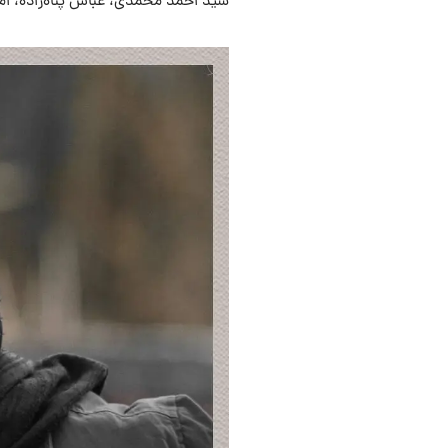
سید احمد محمدی، عباس پناه‌زاده، امی