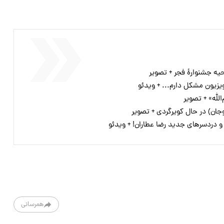
یه جشنوارۀ فجر + تصویر
الله» + تصویر
ان) در حال کویرگردی + تصویر
و دردسر‌های جدید رضا عطاران! + ویدئو
همرسانی