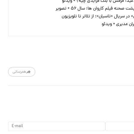
 عید: فرقش با بلک فرایدی چیه؟ + ویدئو
صحنه فیلم کاروان ها؛ سال ۵۶ + تصویر
در سریال «تاسیان»؛ از تئاتر تا تلویزیون
ران مدیری + ویدئو
همرسانی