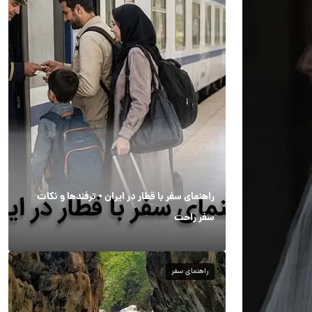
راهنمای سفر با قطار در ایران + ترفندها و نکات
سفر راحت
راهنمای سفر