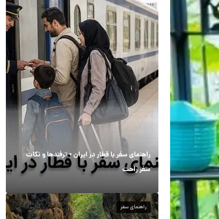
راهنمای سفر با قطار در ایران + ترفندها و نکات
سفر راحت
راهنمای سفر