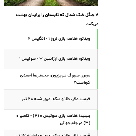
۷ جنگل خنک شمال که تابستان را برایتان بهشت
می‌کنند
ویدئو: خلاصه بازی نروژ ۱ - انگلیس ۲
ویدئو: خلاصه بازی آرژانتین ۳ - سوئیس ۱
مجری معروف تلویزیون، محمدرضا احمدی
کجاست؟
قیمت دلار، طلا و سکه امروز شنبه ۲۰ تیر
ببینید؛ خلاصه بازی سوئیس ۰ (۴) - کلمبیا ۰
(۳) در جام جهانی