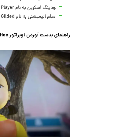
لودینگ اسکرین به نام Very Important Player
امبلم انیمیشنی به نام Gilded
راهنمای بدست آوردن اوپراتور Young-Hee از سریال Squid Game