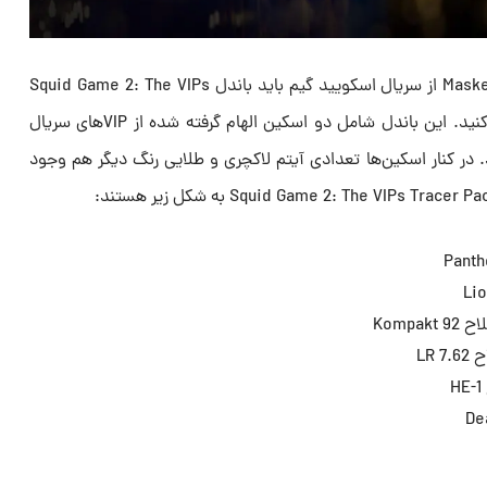
برای بدست آوردن اوپراتورهای Masked VIP از سریال اسکویید گیم باید باندل Squid Game 2: The VIPs
Tracer Pack را از فروشگاه خریداری کنید. این باندل شامل دو اسکین الهام گرفته شده از VIPهای سریال
در کنار اسکین‌ها تعدادی آیتم لاکچری و طلایی رنگ دیگر هم وجود