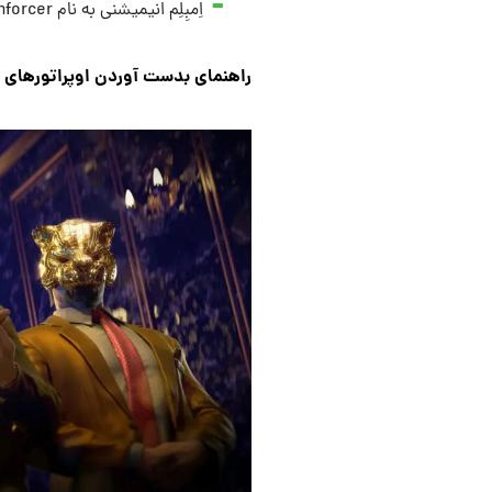
اِمبِلِم انیمیشنی به نام Enforcer
راهنمای بدست آوردن اوپراتورهای Masked VIP از سریال Squid Game