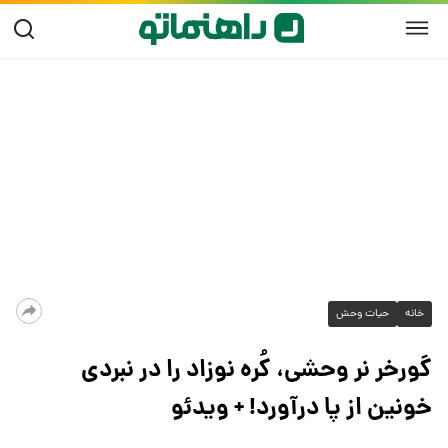
خانه
حیات وحش
گورخر نر وحشی، کُره نوزاد را در نبردی
خونین از پا درآورد! + ویدئو