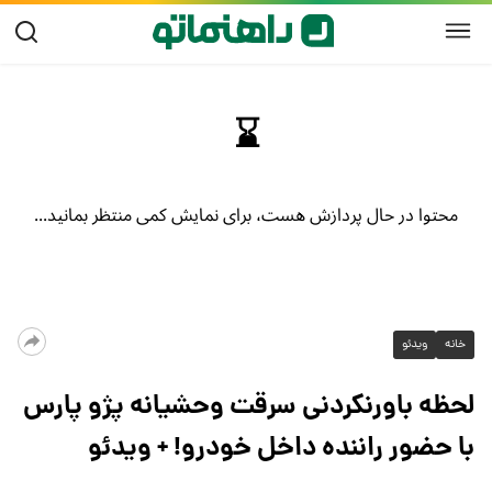
خانه
ویدئو
لحظه باورنکردنی سرقت وحشیانه پژو پارس
با حضور راننده داخل خودرو! + ویدئو