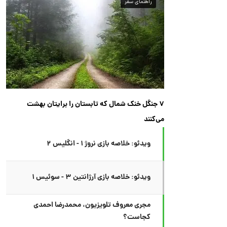
راهنمای سفر
۷ جنگل خنک شمال که تابستان را برایتان بهشت
می‌کنند
ویدئو: خلاصه بازی نروژ ۱ - انگلیس ۲
ویدئو: خلاصه بازی آرژانتین ۳ - سوئیس ۱
مجری معروف تلویزیون، محمدرضا احمدی
کجاست؟