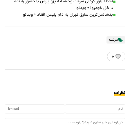
لحظه باورنکردنی سرقت وحشیانه پژو پارس با حضور راننده
داخل خودرو! + ویدئو
بدشانس‌ترین سارق تهران به دام پلیس افتاد + ویدئو
سرقت
۰
نظرات