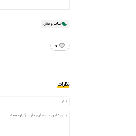
حیات وحش
۰
نظرات