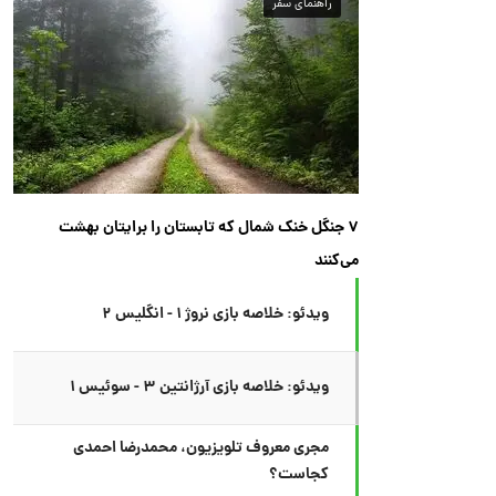
راهنمای سفر
۷ جنگل خنک شمال که تابستان را برایتان بهشت
می‌کنند
ویدئو: خلاصه بازی نروژ ۱ - انگلیس ۲
ویدئو: خلاصه بازی آرژانتین ۳ - سوئیس ۱
مجری معروف تلویزیون، محمدرضا احمدی
کجاست؟