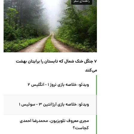
راهنمای سفر
۷ جنگل خنک شمال که تابستان را برایتان بهشت
می‌کنند
ویدئو: خلاصه بازی نروژ ۱ - انگلیس ۲
ویدئو: خلاصه بازی آرژانتین ۳ - سوئیس ۱
مجری معروف تلویزیون، محمدرضا احمدی
کجاست؟