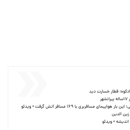
دکوه؛ قطار خسارت دید
ر
پیمای مسافربری با ۱۶۹ مسافر آتش گرفت + ویدئو
زین الدین
اندیشه + ویدئو