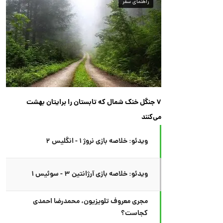
راهنمای سفر
۷ جنگل خنک شمال که تابستان را برایتان بهشت
می‌کنند
ویدئو: خلاصه بازی نروژ ۱ - انگلیس ۲
ویدئو: خلاصه بازی آرژانتین ۳ - سوئیس ۱
مجری معروف تلویزیون، محمدرضا احمدی
کجاست؟