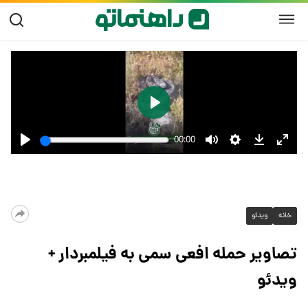
خانه
ویدئو
تصاویر حمله افعی سمی به فیلمبردار +
ویدئو