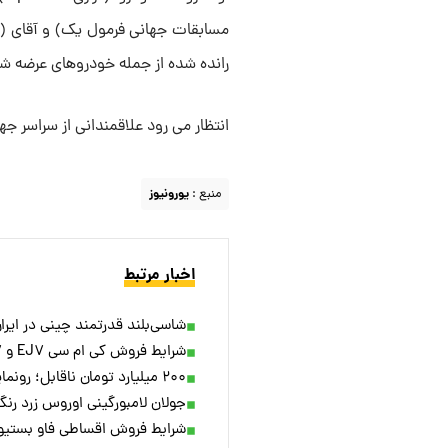
رانده شده از جمله خودروهای عرضه شد
انتظار می رود علاقمندانی از سراسر جه
منبع :
یورونیوز
اخبار مرتبط
شاسی‌بلند قدرتمند چینی در ایر
شرایط فروش کی ام سی EJ۷ و EJ۷+ منتشر شد [بهمن ۱۴۰۳]
۲۰۰ میلیارد تومان ناقابل؛ رونمایی از گران‌ترین ماشین پلاک ملی ایران با قیمت نجومی! + ویدئو
جولان لامبورگینی اوروس زرد رنگ 
شرایط فروش اقساطی فاو بستیون NAT‌ منتشر شد [بهمن ۳