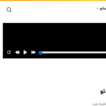
ماتو
ئو