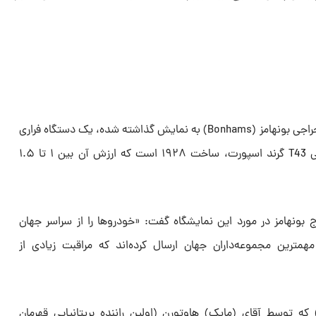
از جمله خودروهای ویژه‌ای که توسط حراجی بونهامز (Bonhams) به نمایش گذاشته شده، یک دستگاه فراری
مدل ۱۹۵۰ و یک مدل کمیاب بوگاتی T43 گرند اسپورت، ساخت ۱۹۲۸ است که ارزش آن بین ۱ تا ۱.۵
بونهامز در مورد این نمایشگاه گفت: «خودروها را از سراسر جهان
 مهمترین مجموعه‌داران جهان ارسال کرده‌اند که مراقبت زیادی از
و افزود: «خودرو (فراری Tipo 555) که توسط آقای (مایک) هاوتورن (اولین راننده بریتانیاییِ قهرمان