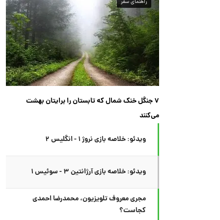
راهنمای سفر
۷ جنگل خنک شمال که تابستان را برایتان بهشت
می‌کنند
ویدئو: خلاصه بازی نروژ ۱ - انگلیس ۲
ویدئو: خلاصه بازی آرژانتین ۳ - سوئیس ۱
مجری معروف تلویزیون، محمدرضا احمدی
کجاست؟