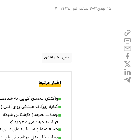
۲۵ بهمن ۱۴۰۳
شناسه خبر:
۴۳۷۶۳۵
منبع :
خبر آنلاین
اخبار مرتبط
واکنش محسن کیایی به شباهت برنامه «۱۰۰۱» با «خند
کنایه زیرکانه میثاقی روی آنتن 
جملات خبرساز کارشناس شبکه افق
فرانسه حرف می‌زد + ویدئو
حمله صدا و سیما به علی دایی +
جناب خان بدل بهنام بانی را پیدا