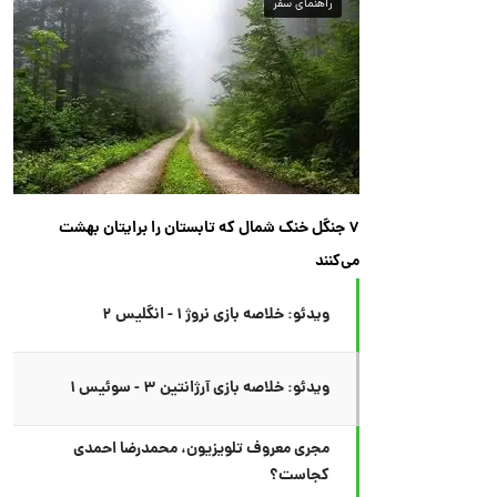
راهنمای سفر
۷ جنگل خنک شمال که تابستان را برایتان بهشت
می‌کنند
ویدئو: خلاصه بازی نروژ ۱ - انگلیس ۲
ویدئو: خلاصه بازی آرژانتین ۳ - سوئیس ۱
مجری معروف تلویزیون، محمدرضا احمدی
کجاست؟