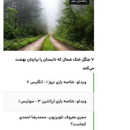
راهنمای سفر
۷ جنگل خنک شمال که تابستان را برایتان بهشت
می‌کنند
ویدئو: خلاصه بازی نروژ ۱ - انگلیس ۲
ویدئو: خلاصه بازی آرژانتین ۳ - سوئیس ۱
مجری معروف تلویزیون، محمدرضا احمدی
کجاست؟