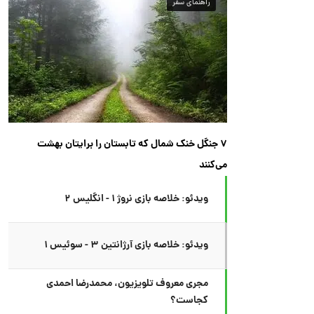
راهنمای سفر
۷ جنگل خنک شمال که تابستان را برایتان بهشت
می‌کنند
ویدئو: خلاصه بازی نروژ ۱ - انگلیس ۲
ویدئو: خلاصه بازی آرژانتین ۳ - سوئیس ۱
مجری معروف تلویزیون، محمدرضا احمدی
کجاست؟