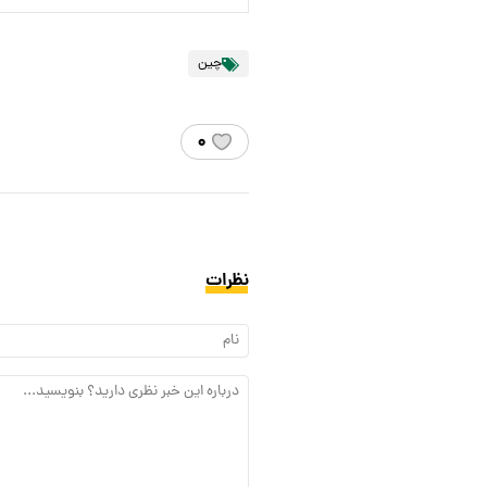
چین
۰
نظرات