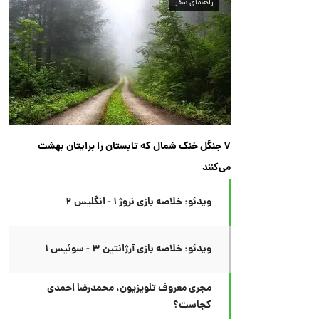
راهنمای سفر
۷ جنگل خنک شمال که تابستان را برایتان بهشت
می‌کنند
ویدئو: خلاصه بازی نروژ ۱ - انگلیس ۲
ویدئو: خلاصه بازی آرژانتین ۳ - سوئیس ۱
مجری معروف تلویزیون، محمدرضا احمدی
کجاست؟