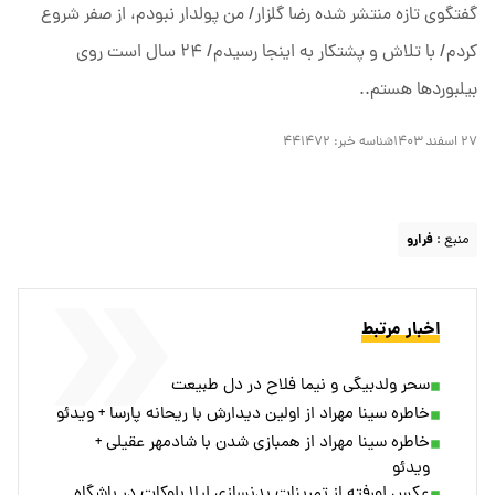
گفتگوی تازه منتشر شده رضا گلزار/ من پولدار نبودم، از صفر شروع
کردم/ با تلاش و پشتکار به اینجا رسیدم/ ۲۴ سال است روی
بیلبورد‌ها هستم..
۲۷ اسفند ۱۴۰۳
شناسه خبر:
۴۴۱۴۷۲
منبع :
فرارو
اخبار مرتبط
سحر ولدبیگی و نیما فلاح در دل طبیعت
خاطره سینا مهراد از اولین دیدارش با ریحانه پارسا + ویدئو
خاطره سینا مهراد از همبازی شدن با شادمهر عقیلی +
ویدئو
عکس لورفته از تمرینات بدنسازی لیلا بلوکات در باشگاه