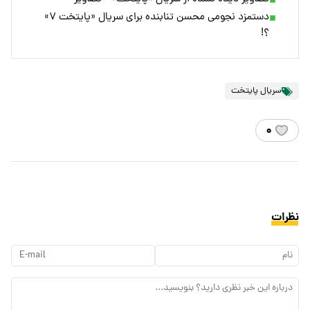
دستمزد نجومی محسن تنابنده برای سریال «پایتخت ۷»
؟!
سریال پایتخت
۰
نظرات