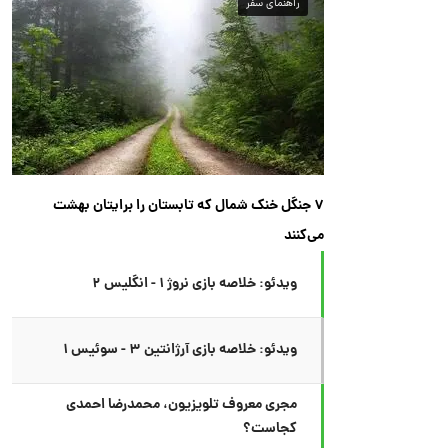
راهنمای سفر
۷ جنگل خنک شمال که تابستان را برایتان بهشت
می‌کنند
ویدئو: خلاصه بازی نروژ ۱ - انگلیس ۲
ویدئو: خلاصه بازی آرژانتین ۳ - سوئیس ۱
مجری معروف تلویزیون، محمدرضا احمدی
کجاست؟