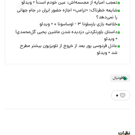
تعجب امباپه از مجسمه‌اش: عین خودم است! + ویدئو
شایعه خطرناک؛ «ترامپ» اجازه حضور ایران در جام جهانی
را نمی‌دهد؟
خلاصه بازی بارسلونا ۳ - اوساسونا ۰ + ویدئو
داستان باورنکردنی دزدیده شدن ماشین یحیی گل‌محمدی!
+ ویدئو
عادل فردوسی پور بعد از خروج از تلویزیون بیشتر مطرح‌
شد + ویدئو
فوتبال
۰
نظرات