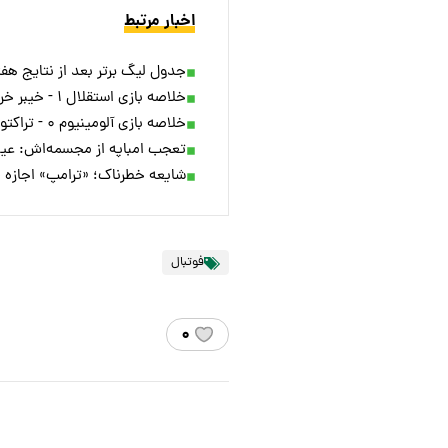
اخبار مرتبط
جدول لیگ برتر بعد از نتایج هفته 
خلاصه بازی استقلال ۱ - خیبر خرم آباد ۱ + ویدئو
خلاصه بازی آلومینیوم ۰ - تراکتور ۱ + ویدئو
تعجب امباپه از مجسمه‌اش: عی
شایعه خطرناک؛ «ترامپ» اجازه ح
فوتبال
۰