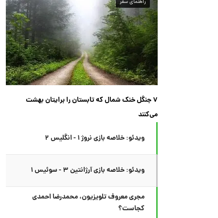
راهنمای سفر
۷ جنگل خنک شمال که تابستان را برایتان بهشت
می‌کنند
ویدئو: خلاصه بازی نروژ ۱ - انگلیس ۲
ویدئو: خلاصه بازی آرژانتین ۳ - سوئیس ۱
مجری معروف تلویزیون، محمدرضا احمدی
کجاست؟