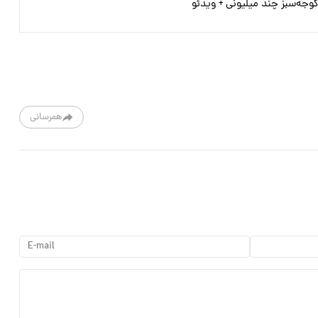
وجه‌سبز چند میلیونی + ویدئو
همرسانی