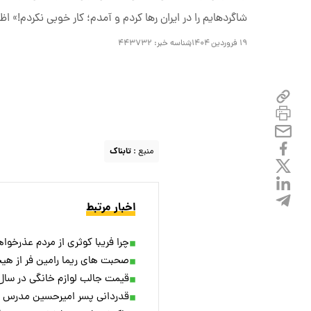
شاگردهایم را در ایران رها کردم و آمدم؛ کار خوبی نکردم!» ا
۱۹ فروردین ۱۴۰۴
شناسه خبر:
۴۴۳۷۳۲
منبع :
تابناک
اخبار مرتبط
چرا فریبا کوثری از مردم عذرخواه
صحبت های ریما رامین فر از هیجا
قیمت جالب لوازم خانگی در سال ۱۳۷۴ از زبان ریما رامین فر در سریال خاطره ها + وی
قدردانی پسر امیرحسین مدرس از