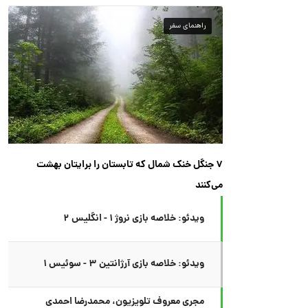
راهنمای سفر
۷ جنگل خنک شمال که تابستان را برایتان بهشت
می‌کنند
ویدئو: خلاصه بازی نروژ ۱ - انگلیس ۲
ویدئو: خلاصه بازی آرژانتین ۳ - سوئیس ۱
مجری معروف تلویزیون، محمدرضا احمدی