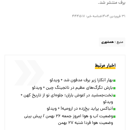
برف منتشر شد.
۳۱ فروردین ۱۴۰۴
شناسه خبر:
۴۴۴۵۱۷
منبع :
همشهری
اخبار مرتبط
بهار آنکارا زیر برف مدفون شد + ویدئو
بارش تگرگ‌های عظیم در نانجینگ چین + ویدئو
تخت‌جمشید در آغوش باران؛ جلوه‌ای نو از تاریخ کهن +
ویدئو
آنباکس پراید یخ‌زده در ارومیه! + ویدئو
وضعیت آب و هوا امروز جمعه ۲۶ بهمن / پیش بینی
وضعیت هوا فردا شنبه ۲۷ بهمن