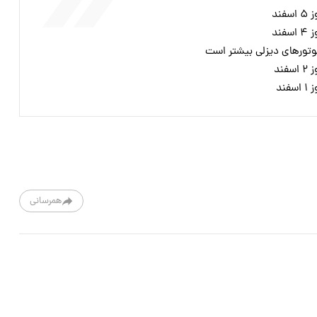
ند
ند
 موتورهای دیزلی بیشتر است
ند
ند
همرسانی