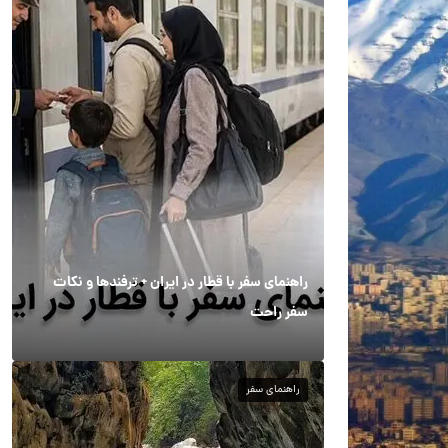
راهنمای سفر با قطار در ایران + ترفندها و نکات
سفر راحت
راهنمای سفر