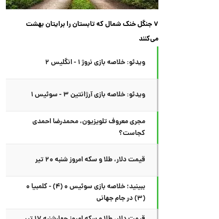
۷ جنگل خنک شمال که تابستان را برایتان بهشت
می‌کنند
ویدئو: خلاصه بازی نروژ ۱ - انگلیس ۲
ویدئو: خلاصه بازی آرژانتین ۳ - سوئیس ۱
مجری معروف تلویزیون، محمدرضا احمدی
کجاست؟
قیمت دلار، طلا و سکه امروز شنبه ۲۰ تیر
ببینید؛ خلاصه بازی سوئیس ۰ (۴) - کلمبیا ۰
(۳) در جام جهانی