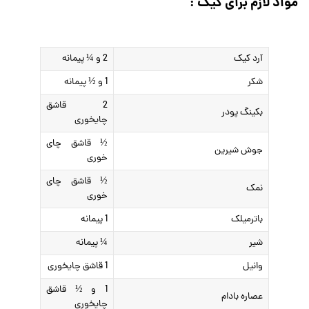
مواد لازم برای کیک :
آرد کیک
2 و ¼ پیمانه
شکر
1 و ½ پیمانه
2 قاشق
بکینگ پودر
چایخوری
½ قاشق چای
جوش شیرین
خوری
½ قاشق چای
نمک
خوری
باترمیلک
1 پیمانه
شیر
¼ پیمانه
وانیل
1 قاشق چایخوری
1 و ½ قاشق
عصاره بادام
چایخوری