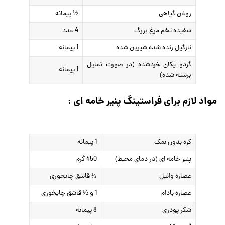
روغن گیاهی
½ پیمانه
سفیده تخم مرغ بزرگ
4 عدد
نارگیل رنده شده شیرین شده
1 پیمانه
گردو پِکان خردشده (در صورت تمایل
1 پیمانه
برشته شده)
مواد لازم برای فراستینگ پنیر خامه ای :
کره بدون نمک
1 پیمانه
پنیر خامه ای (در دمای محیط)
450 گرم
عصاره وانیل
½ قاشق چایخوری
عصاره بادام
1 و ½ قاشق چایخوری
شکر پودری
8 پیمانه