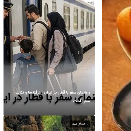
راهنمای سفر با قطار در ایران + ترفندها و نکات
سفر راحت
راهنمای سفر