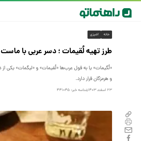
خانه
آشپزی
طرز تهیه لُقیمات ؛ دسر عربی با ماست
«لُگیمات» یا به قول عرب‌ها «لُقیمات» و «لیگمات» یکی از
و هرمزگان قرار دارد.
۲۳ اسفند ۱۴۰۳
شناسه خبر:
۴۴۱۰۴۵