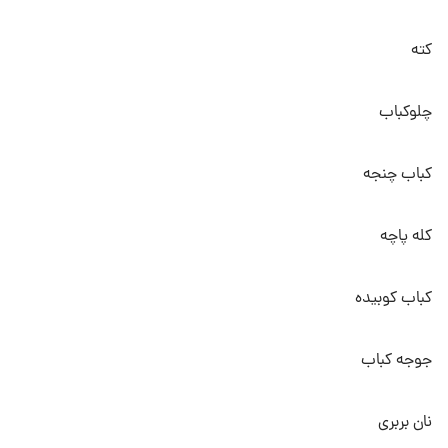
کته
چلوکباب
کباب چنجه
کله پاچه
کباب کوبیده
جوجه کباب
نان بربری