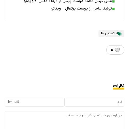
غش کردن داماد درست پیش از «بله» گفتن! + ویدئو
تولید لباس‌ از پوست پرتقال + ویدئو
دانستنی ها
۰
نظرات