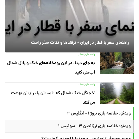
راهنمای سفر با قطار در ایران + ترفندها و نکات سفر راحت
راهنمای سفر
به جای دریا، در این رودخانه‌های خنک و زلال شمال
آب‌تنی کنید
راهنمای سفر
۷ جنگل خنک شمال که تابستان را برایتان بهشت
می‌کنند
ویدئو: خلاصه بازی نروژ ۱ - انگلیس ۲
ویدئو: خلاصه بازی آرژانتین ۳ - سوئیس ۱
مجری معروف تلویزیون، محمدرضا احمدی کجاست؟