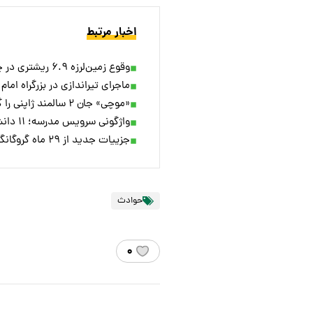
اخبار مرتبط
وقوع زمین‌لرزه ۶.۹ ریشتری در چین + ویدئو
ماجرای تیراندازی در بزرگراه امام
«موچی» جان ۲ سالمند ژاپنی را گرفت
واژگونی سرویس مدرسه؛ ۱۱ دانش‌آموز مصدوم شدند
جزییات جدید از ۲۹ ماه گروگانگیری یک خانواده در رشت
حوادث
۰