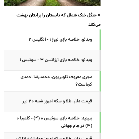
۷ جنگل خنک شمال که تابستان را برایتان بهشت
می‌کنند
ویدئو: خلاصه بازی نروژ ۱ - انگلیس ۲
ویدئو: خلاصه بازی آرژانتین ۳ - سوئیس ۱
مجری معروف تلویزیون، محمدرضا احمدی
کجاست؟
قیمت دلار، طلا و سکه امروز شنبه ۲۰ تیر
ببینید؛ خلاصه بازی سوئیس ۰ (۴) - کلمبیا ۰
(۳) در جام جهانی