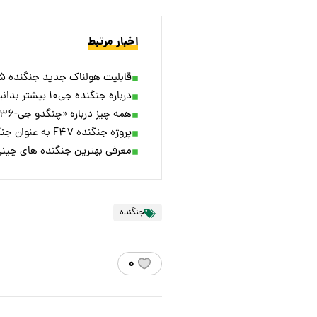
اخبار مرتبط
قابلیت هولناک جدید جنگنده F-۳۵ فاش شد
درباره جنگنده جی۱۰ بیشتر بدانیم + ویدئو
همه چیز درباره «چنگدو جی-۳۶» شکارچی چینیِ بمب افکن های بی ۲ آمریکا
پروژه جنگنده F۴۷ به عنوان جنگنده نسل ششمی آمریکا کلید خورد
معرفی بهترین جنگنده های چینی 
جنگنده
۰