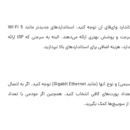
درصورت خرید مودم وایرلس، به استاندارد وای‌فای آن توجه کنید. استانداردهای جدیدتر مانند Wi-Fi 5
(802.11ac) یا Wi-Fi 6 (802.11ax) سرعت و پوشش بهتری ارائه می‌دهند. البته به سرعتی که ISP ارائه
رد، هزینه اضافی برای استانداردهای بالا نپردازید.
به تعداد پورت‌های LAN (برای اتصال سیمی) و نوع آنها (مانند Gigabit Ethernet) توجه کنید. اگر به اتصال
تعداد پورت‌های کافی انتخاب کنید. همچنین اگر مودمی با تعداد
 از سوییچ‌ها کمک بگیرید.