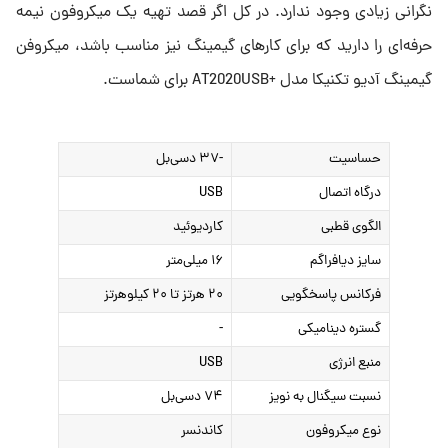
نگرانی زیادی وجود ندارد. در کل اگر قصد تهیه یک میکروفون نیمه
حرفه‌ای را دارید که برای کارهای گیمینگ نیز مناسب باشد، میکروفن
گیمینگ آدیو تکنیکا مدل +AT2020USB برای شماست.
حساسیت
-۳۷ دسی‌بل
درگاه اتصال
USB
الگوی قطبی
کاردیوئید
سایز دیافراگم
۱۶ میلی‌متر
فرکانس پاسخگویی
۲۰ هرتز تا ۲۰ کیلوهرتز
گستره دینامیکی
-
منبع انرژی
USB
نسبت سیگنال به نویز
۷۴ دسی‌بل
نوع میکروفون
کاندنسر