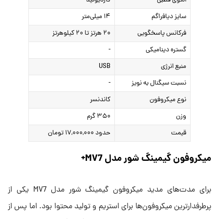
الگوی قطبی
کاردیوئید
سایز دیافراگم
۱۴ میلی‌متر
فرکانس پاسخگویی
۲۰ هرتز تا ۲۰ کیلوهرتز
گستره دینامیکی
-
منبع انرژی
USB
نسبت سیگنال به نویز
-
نوع میکروفون
کاندنسر
وزن
۳۵۰ گرم
قیمت
حدود ۱۷,۰۰۰,۰۰۰ تومان
میکروفون گیمینگ شور مدل MV7+
برای مدت‌های مدید میکروفون گیمینگ شور مدل MV7 یکی از
پرطرفدارترین میکروفون‌ها برای استریم و تولید محتوا بود. اما پس از