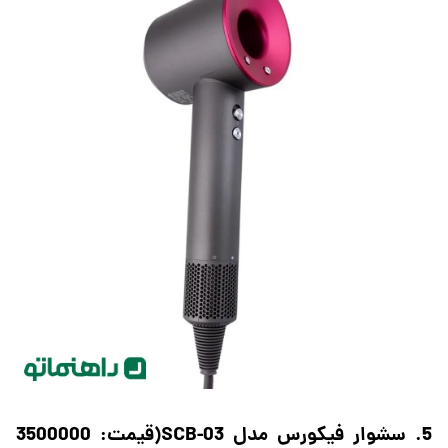
5. سشوار فیکورس مدل SCB-03(قیمت: 3500000