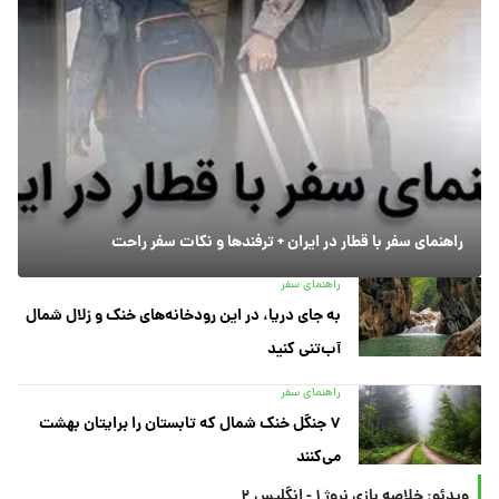
راهنمای سفر با قطار در ایران + ترفندها و نکات سفر راحت
راهنمای سفر
به جای دریا، در این رودخانه‌های خنک و زلال شمال
آب‌تنی کنید
راهنمای سفر
۷ جنگل خنک شمال که تابستان را برایتان بهشت
می‌کنند
ویدئو: خلاصه بازی نروژ ۱ - انگلیس ۲