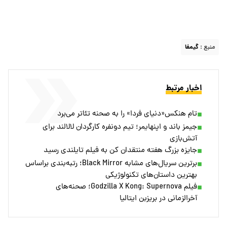
منبع :
گیمفا
اخبار مرتبط
تام هنکس«دنیای فردا» را به صحنه تئاتر می‌برد
جیمز باند و اپنهایمر؛ تیم دونفره کارگردان لالالند برای
آتش‌بازی
جایزه بزرگ هفته منتقدان کن به فیلم تایلندی رسید
برترین سریال‌های مشابه Black Mirror؛ رتبه‌بندی براساس
بهترین داستان‌های تکنولوژیکی
فیلم Godzilla X Kong: Supernova؛ صحنه‌های
آخرالزمانی در بریزبن ایتالیا