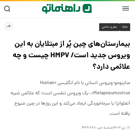
خانه
علم و دانش
بیمارستان‌های چین پُر از مبتلایان به این
ویروس جدید است/ HMPV چیست و چه
علائمی دارد؟
متاپنومو-ویروسِ انسانی با نام انگلیسی «Human
Metapneumovirus»، یک ویروس تنفسی است؛ که علائمی شبیه
آنفلوانزا یا سرماخوردگی ایجاد می‌کند و این روزها در چین شیوع
یافته است.
۱۸ دی ۱۴۰۳
شناسه خبر:
۴۳۲۸۹۸