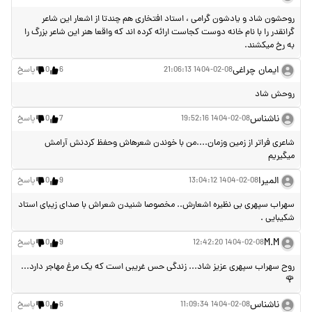
روحشون شاد و یادشون گرامی ، استاد افتخاری هم چندتا از اشعار این شاعر
گرانقدر را با نام خانه دوست کجاست ارائه کرده اند که واقعا هنر این شاعر بزرگ را
به رخ میکشند.
ایمان چراغی
1404-02-08 21:06:13
6
0
پاسخ
روحش شاد
ناشناس
1404-02-08 19:52:16
7
0
پاسخ
شاعری فراتر از زمین وزمان....من با خوندن شعرهاش وحفظ کردنش آرامش
میگیریم
المیرا
1404-02-08 13:04:12
9
0
پاسخ
سهراب سپهری بی نظیره اشعارش.. مخصوصا شنیدن شعراش با صدای زیبای استاد
شکیبایی .
M.M
1404-02-08 12:42:20
9
0
پاسخ
روح سهراب سپهری عزیز شاد... زندگی حس غریبی است که یک مرغ مهاجر دارد...
🌹
ناشناس
1404-02-08 11:09:34
6
0
پاسخ