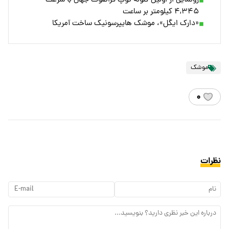
رونمایی از اولین گلوله توپ فراصوت جهان با سرعت
۴,۳۴۵ کیلومتر بر ساعت
«دارک ایگل»، موشک هایپرسونیک ساخت آمریکا
موشک
۰
نظرات