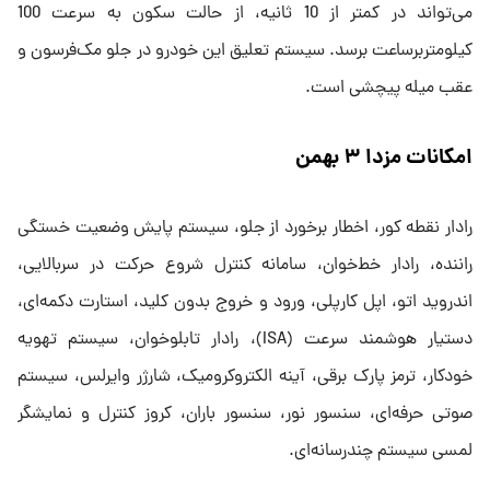
می‌تواند در کمتر از 10 ثانیه،‌ از حالت سکون به سرعت 100
کیلومتربرساعت برسد. سیستم تعلیق این خودرو در جلو مک‌فرسون و
عقب میله پیچشی است.
امکانات مزدا ۳ بهمن
رادار نقطه کور، اخطار برخورد از جلو، سیستم پایش وضعیت خستگی
راننده، رادار خط‌خوان، سامانه کنترل شروع حرکت در سربالایی،
اندروید اتو، اپل کارپلی، ورود و خروج بدون کلید، استارت دکمه‌ای،
دستیار هوشمند سرعت (ISA)، رادار تابلوخوان، سیستم تهویه
خودکار، ترمز پارک برقی، آینه الکتروکرومیک، شارژر وایرلس، سیستم
صوتی حرفه‌ای، سنسور نور، سنسور باران، کروز کنترل و نمایشگر
لمسی سیستم چندرسانه‌ای.