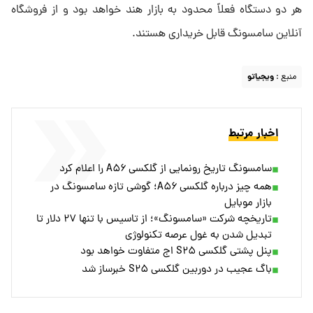
هر دو دستگاه فعلاً محدود به بازار هند خواهد بود و از فروشگاه
آنلاین سامسونگ قابل خریداری هستند.
منبع :
ویجیاتو
اخبار مرتبط
سامسونگ تاریخ رونمایی از گلکسی A۵۶ را اعلام کرد
همه چیز درباره گلکسی A۵۶؛ گوشی تازه سامسونگ در
بازار موبایل
تاریخچه شرکت «سامسونگ»؛ از تاسیس با تنها ۲۷ دلار تا
تبدیل شدن به غول عرصه تکنولوژی
پنل پشتی گلکسی S۲۵ اج متفاوت خواهد بود
باگ عجیب در دوربین گلکسی S۲۵ خبرساز شد