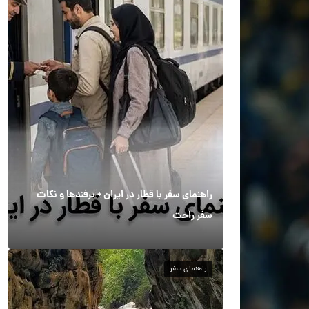
راهنمای سفر با قطار در ایران + ترفندها و نکات
سفر راحت
راهنمای سفر